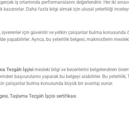
n gerçek iş ortamında performanslarını değerlendirir. Her iki sına
 kazanırlar. Daha fazla bilgi almak için ulusal yeterliliği inceleye
i, işverenler için güvenilir ve yetkin çalışanlar bulma konusunda ö
ilde yapabilirler. Ayrıca, bu yeterlilik belgesi, makinistlerin mesle
ma Tezgâh İşçisi
mesleki bilgi ve becerilerini belgelendiren öneml
inden başvurularını yaparak bu belgeyi alabilirler. Bu yeterlilik,
T
etkin çalışanlar bulma konusunda büyük bir avantaj sunar.
gesi
,
Taşlama Tezgâh İşçisi sertifikası