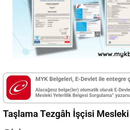
MYK Belgeleri, E-Devlet ile entegre 
Alacağınız belge(ler) otomatik olarak E-Devle
Mesleki Yeterlilik Belgesi Sorgulama” yazarsan
Taşlama Tezgâh İşçisi Mesleki 