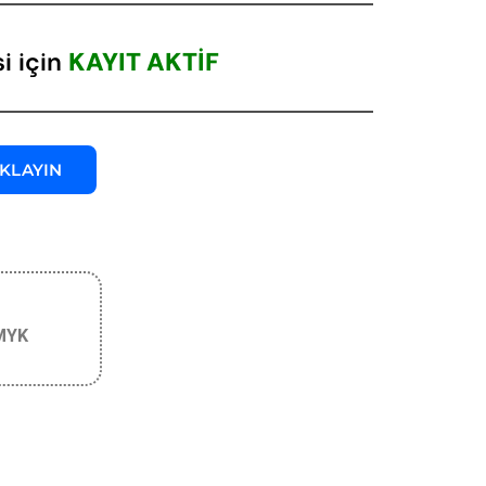
si için
KAYIT AKTİF
IKLAYIN
“MYK