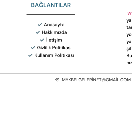
BAĞLANTILAR
w
ya
Anasayfa
ta
Hakkımızda
yö
İletişim
ya
Gizlilik Politikası
şi
Kullanım Politikası
Bu
hı
MYKBELGELERINET@GMAIL.COM