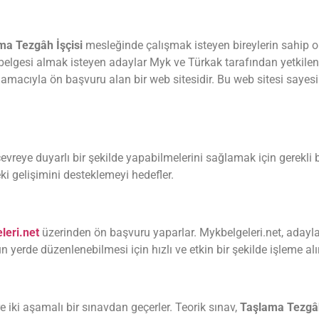
a Tezgâh İşçisi
mesleğinde çalışmak isteyen bireylerin sahip olm
lik belgesi almak isteyen adaylar Myk ve Türkak tarafından yetkilen
rme amacıyla ön başvuru alan bir web sitesidir. Bu web sitesi saye
 çevreye duyarlı bir şekilde yapabilmelerini sağlamak için gerekli b
ki gelişimini desteklemeyi hedefler.
leri.net
üzerinden ön başvuru yaparlar. Mykbelgeleri.net, adaylar
 yerde düzenlenebilmesi için hızlı ve etkin bir şekilde işleme alır
re iki aşamalı bir sınavdan geçerler. Teorik sınav,
Taşlama Tezgâh