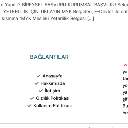
ru Yapılır? BİREYSEL BAŞVURU KURUMSAL BAŞVURU Sektör: Te
L YETERLİLİK İÇİN TIKLAYIN MYK Belgeleri, E-Devlet ile ente
a kısmına “MYK Mesleki Yeterlilik Belgesi […]
BAĞLANTILAR
w
ya
Anasayfa
ta
Hakkımızda
yö
İletişim
ya
Gizlilik Politikası
şi
Kullanım Politikası
Bu
hı