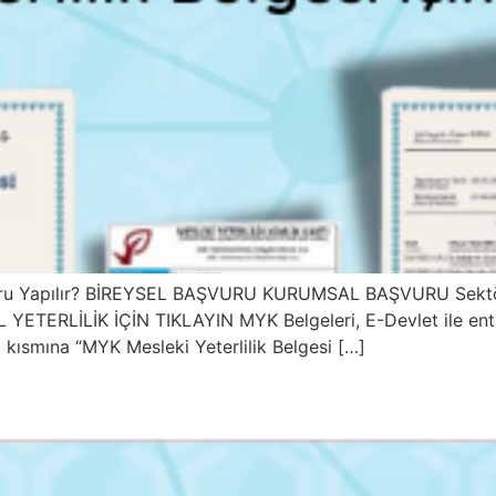
ru Yapılır? BİREYSEL BAŞVURU KURUMSAL BAŞVURU Sektör: Te
L YETERLİLİK İÇİN TIKLAYIN MYK Belgeleri, E-Devlet ile ente
a kısmına “MYK Mesleki Yeterlilik Belgesi […]